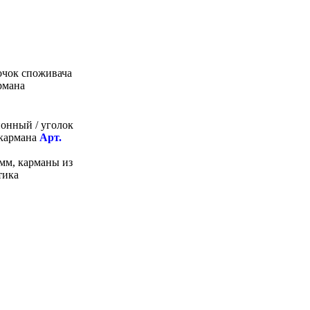
онный / уголок
 кармана
Арт.
мм, карманы из
тика