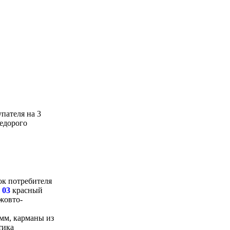
ок потребителя
 03
красный
 жовто-
мм, карманы из
тика