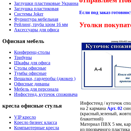
Заглушки пластиковые Украина
Заглушка пластиковая
Если под заказ готовнос
Системы Joker
Фурнитура мебельная
Уголки покупате
Рейлинг, труба хром 16 мм
Аксессуары для офиса
Офисная мебель
Конференц-столы
Трибуны
Шкафы для офиса
Столы офисные
Тумбы офисные
Вешалки, гардеробы (джокер )
Офисные диваны
Мебель для персонала
Инфостенд, куточок споживача
Инфостенд / куточок сп
кресла офисные стулья
на 2 кармана
Арт. 02
син
(красный,зеленый, жовто
VIP кресло
блакитний)
Кресло бизнес класса
Материал ПВХ 5 мм, ка
Компьютерные кресла
из прозрачного пластика