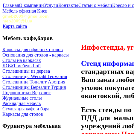
Главная
О компании
Услуги
Контакты
Статьи о мебели
Кресло и 
Мебель офисная Киев
gmeb2009@gmail.com
meb2009@i.ua
Карта сайта
Мебель кафе,баров
Инфостенды, уг
Каркасы для офисных столов
Основания для столов - каркасы
Столы на каркасах
Стенд информац
ЛОФТ мебель Loft
стандартных вар
Столешницы из дерева
Столешницы Werzalit Германия
Ваш заказ любо
Столешница Топалит Австрия
уголок покупат
Столешницы Верзалит Турция
Подоконники Верзалит
окантовкой, либ
Журнальные столы
Раскладная мебель
Есть стенды по 
Стулья для кафе и бара
Каркасы для столов
ПДД для малыше
учреждений люб
Фурнитура мебельная
отправляем Нов