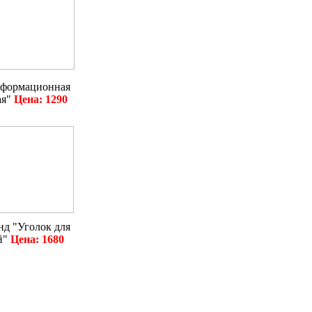
нформационная
ая"
Цена: 1290
нд "Уголок для
й"
Цена: 1680