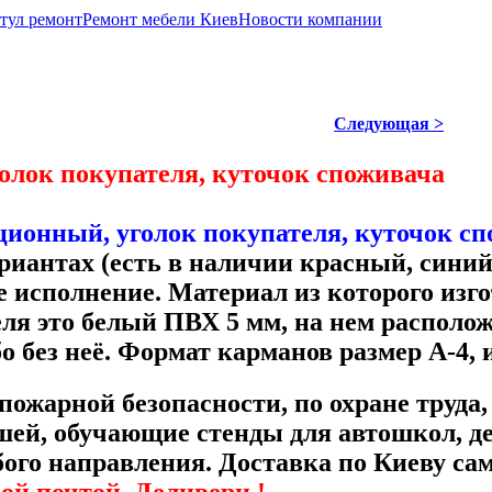
стул ремонт
Ремонт мебели Киев
Новости компании
Следующая >
олок покупателя, куточок споживача
ионный, уголок покупателя, куточок сп
иантах (есть в наличии красный, синий,
е исполнение. Материал из которого изг
еля это белый ПВХ 5 мм, на нем распол
о без неё. Формат карманов размер А-4, 
пожарной безопасности, по охране труда
й, обучающие стенды для автошкол, дет
ого направления.
Доставка по Киеву сам
ой почтой, Деливери !