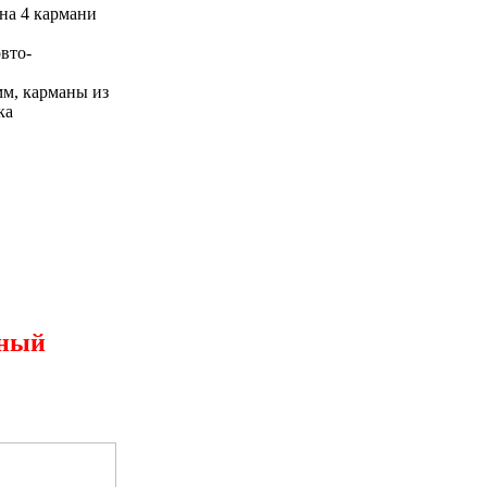
на 4 кармани
вто-
м, карманы из
ка
нный