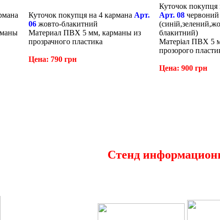
Куточок покупця 
рмана
Куточок покупця на 4 кармана
Арт.
Арт. 08
червоний
06
жовто-блакитний
(синій,зелений,жо
рманы
Материал ПВХ 5 мм, карманы из
блакитний)
прозрачного пластика
Матеріал ПВХ 5 м
прозорого пласти
Цена: 790 грн
Цена: 900 грн
Стенд информацио