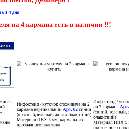
ть 3-4 дня
ля на 4 кармана есть в наличии !!!
оживача
Инфостенд / угол
Инфостенд / куточок споживача на 2
ий
на 3 кармана
Арт.
кармана вертикальний
Арт. 02
синий
-
(синий, зеленый,
(красный,зеленый, жовто-блакитний)
блакитний)
Материал ПВХ 5 мм, карманы из
рманы
Материал ПВХ 5 
прозрачного пластика
прозрачного плас