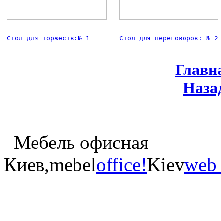
Стол для торжеств:№ 1
Стол для переговоров: № 2
Главн
Наза
Мебель офисная
Киев,mebel
office!
Kiev
web 