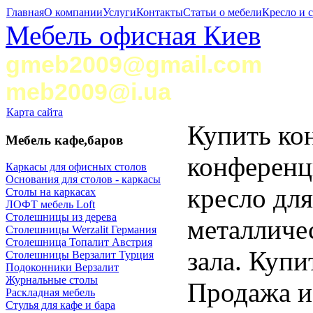
Главная
О компании
Услуги
Контакты
Статьи о мебели
Кресло и 
Мебель офисная Киев
gmeb2009@gmail.com
meb2009@i.ua
Карта сайта
Купить ко
Мебель кафе,баров
конференц
Каркасы для офисных столов
Основания для столов - каркасы
кресло для
Столы на каркасах
ЛОФТ мебель Loft
Столешницы из дерева
металличе
Столешницы Werzalit Германия
Столешница Топалит Австрия
зала. Купи
Столешницы Верзалит Турция
Подоконники Верзалит
Журнальные столы
Продажа и
Раскладная мебель
Стулья для кафе и бара